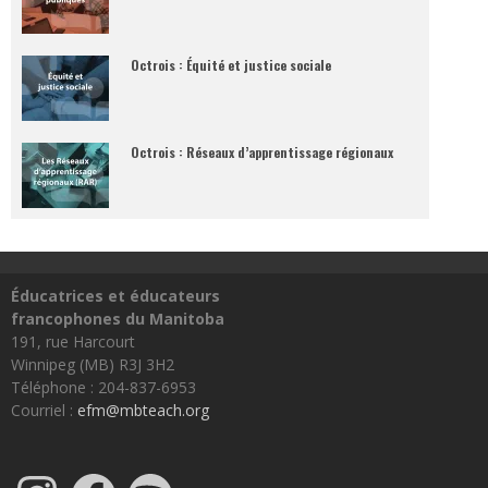
Octrois : Équité et justice sociale
Octrois : Réseaux d’apprentissage régionaux
Éducatrices et éducateurs
francophones du Manitoba
191, rue Harcourt
Winnipeg (MB) R3J 3H2
Téléphone : 204-837-6953
Courriel :
efm@mbteach.org
Instagram
Facebook
Spotify